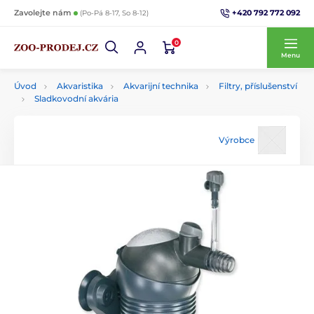
+420 792 772 092
Zavolejte nám
(Po-Pá 8-17, So 8-12)
0
Menu
Úvod
Akvaristika
Akvarijní technika
Filtry, příslušenství
Sladkovodní akvária
Výrobce