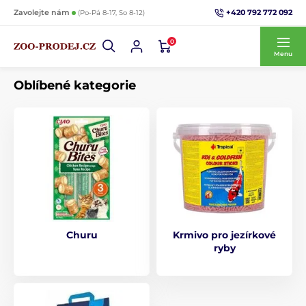
+420 792 772 092
Zavolejte nám
(Po-Pá 8-17, So 8-12)
0
Menu
Oblíbené kategorie
Churu
Krmivo pro jezírkové
ryby