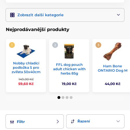
Zobrazit další kategorie
Nejprodávanější produkty
Nobby chladící
FFL dog pouch
Ham Bone
podložka S pro
adult chicken with
ONTARIO Dog M
zvířata 50x40cm
herbs 85g
149,00 Kč
19,00 Kč
44,00 Kč
59,60 Kč
Řazení
Filtr