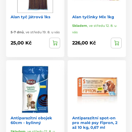
Alan tyč játrová 1ks
Alan tyčinky Mix 1kg
Skladem
,
ve středu 12. 8. u
5-7 dnů
,
ve středu 19. 8. u vás
vás
25,00 Kč
226,00 Kč
Antiparazitní obojek
Antiparazitní spot-on
60cm - bylinný
pro malé psy Fipron, 2
až 10 kg, 0,67 ml
Skladem
,
ve středu 12. 8. u