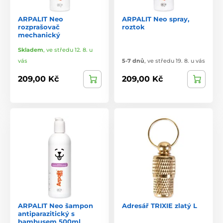
ARPALIT Neo
ARPALIT Neo spray,
rozprašovač
roztok
mechanický
Skladem
,
ve středu 12. 8. u
vás
5-7 dnů
,
ve středu 19. 8. u vás
209,00 Kč
209,00 Kč
ARPALIT Neo šampon
Adresář TRIXIE zlatý L
antiparazitický s
bambusem 500ml