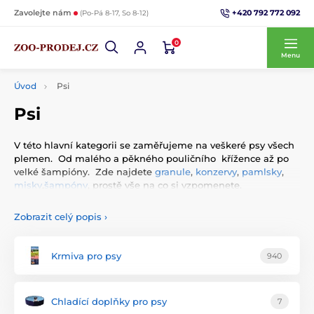
+420 792 772 092
Zavolejte nám
(Po-Pá 8-17, So 8-12)
0
Menu
Úvod
Psi
Psi
V této hlavní kategorii se zaměřujeme na veškeré psy všech
plemen. Od malého a pěkného pouličního křížence až po
velké šampióny. Zde najdete
granule
,
konzervy
,
pamlsky
,
misky
,
šampóny
, prostě vše na co si vzpomenete.
Všechno máte rozdělené do přehledných kategorií s
Zobrazit celý popis
›
obrázky :)
Krmiva pro psy
940
Chladící doplňky pro psy
7