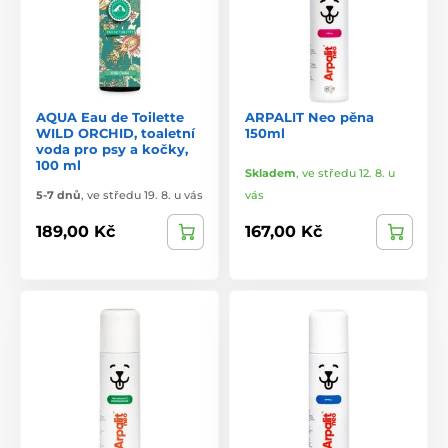
AQUA Eau de Toilette
ARPALIT Neo pěna
WILD ORCHID, toaletní
150ml
voda pro psy a kočky,
100 ml
Skladem
,
ve středu 12. 8. u
5-7 dnů
,
ve středu 19. 8. u vás
vás
189,00 Kč
167,00 Kč