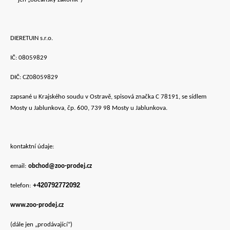
DIERETUIN s.r.o.
IČ: 08059829
DIČ: CZ08059829
zapsané u Krajského soudu v Ostravě, spisová značka C 78191, se sídlem
Mosty u Jablunkova, čp. 600, 739 98 Mosty u Jablunkova.
kontaktní údaje:
email:
obchod@zoo-prodej.cz
+420
792772092
telefon:
www.zoo-prodej.cz
(dále jen „prodávající“)