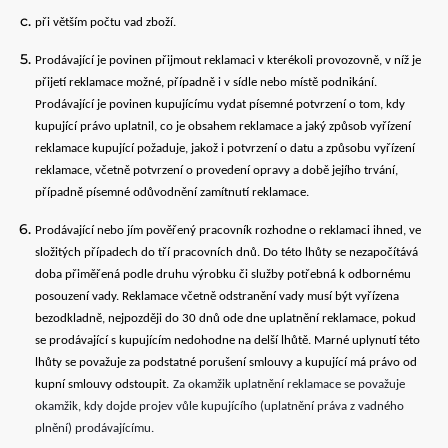
při větším počtu vad zboží.
Prodávající je povinen přijmout reklamaci v kterékoli provozovně, v níž je
přijetí reklamace možné, případně i v sídle nebo místě podnikání.
Prodávající je povinen kupujícímu vydat písemné potvrzení o tom, kdy
kupující právo uplatnil, co je obsahem reklamace a jaký způsob vyřízení
reklamace kupující požaduje, jakož i potvrzení o datu a způsobu vyřízení
reklamace, včetně potvrzení o provedení opravy a době jejího trvání,
případně písemné odůvodnění zamítnutí reklamace.
Prodávající nebo jím pověřený pracovník rozhodne o reklamaci ihned, ve
složitých případech do tří pracovních dnů. Do této lhůty se nezapočítává
doba přiměřená podle druhu výrobku či služby potřebná k odbornému
posouzení vady. Reklamace včetně odstranění vady musí být vyřízena
bezodkladně, nejpozději do 30 dnů ode dne uplatnění reklamace, pokud
se prodávající s kupujícím nedohodne na delší lhůtě. Marné uplynutí této
lhůty se považuje za podstatné porušení smlouvy a kupující má právo od
kupní smlouvy odstoupit.
Za okamžik uplatnění reklamace se považuje
okamžik, kdy dojde projev vůle kupujícího (uplatnění práva z vadného
plnění) prodávajícímu.