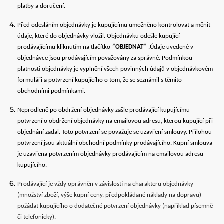
platby a doručení.
Před odesláním objednávky je kupujícímu umožněno kontrolovat a měnit
údaje, které do objednávky vložil. Objednávku odešle kupující
prodávajícímu kliknutím na tlačítko
”OBJEDNAT”
.Údaje uvedené v
objednávce jsou prodávajícím považovány za správné. Podmínkou
platnosti objednávky je vyplnění všech povinných údajů v objednávkovém
formuláři a potvrzení kupujícího o tom, že se seznámil s těmito
obchodními podmínkami.
Neprodleně po obdržení objednávky zašle prodávající kupujícímu
potvrzení o obdržení objednávky na emailovou adresu, kterou kupující při
objednání zadal. Toto potvrzení se považuje se uzavření smlouvy. Přílohou
potvrzení jsou aktuální obchodní podmínky prodávajícího. Kupní smlouva
je uzavřena potvrzením objednávky prodávajícím na emailovou adresu
kupujícího.
Prodávající je vždy oprávněn v závislosti na charakteru objednávky
(množství zboží, výše kupní ceny, předpokládané náklady na dopravu)
požádat kupujícího o dodatečné potvrzení objednávky (například písemně
či telefonicky).