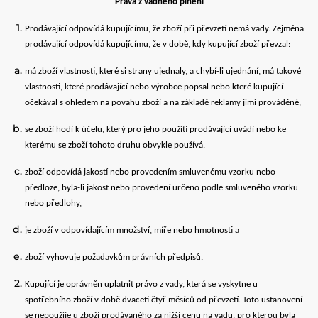
Práva z vadného plnění
Prodávající odpovídá kupujícímu, že zboží při převzetí nemá vady. Zejména
prodávající odpovídá kupujícímu, že v době, kdy kupující zboží převzal:
má zboží vlastnosti, které si strany ujednaly, a chybí-li ujednání, má takové
vlastnosti, které prodávající nebo výrobce popsal nebo které kupující
očekával s ohledem na povahu zboží a na základě reklamy jimi prováděné,
se zboží hodí k účelu, který pro jeho použití prodávající uvádí nebo ke
kterému se zboží tohoto druhu obvykle používá,
zboží odpovídá jakostí nebo provedením smluvenému vzorku nebo
předloze, byla-li jakost nebo provedení určeno podle smluveného vzorku
nebo předlohy,
je zboží v odpovídajícím množství, míře nebo hmotnosti a
zboží vyhovuje požadavkům právních předpisů.
Kupující je oprávněn uplatnit právo z vady, která se vyskytne u
spotřebního zboží v době dvaceti čtyř měsíců od převzetí. Toto ustanovení
se nepoužije u zboží prodávaného za nižší cenu na vadu, pro kterou byla