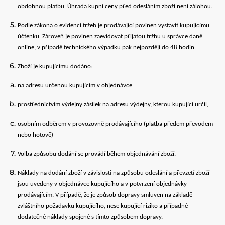
obdobnou platbu. Úhrada kupní ceny před odesláním zboží není zálohou.
Podle zákona o evidenci tržeb je prodávající povinen vystavit kupujícímu
účtenku. Zároveň je povinen zaevidovat přijatou tržbu u správce daně
online, v případě technického výpadku pak nejpozději do 48 hodin
Zboží je kupujícímu dodáno:
na adresu určenou kupujícím v objednávce
prostřednictvím výdejny zásilek na adresu výdejny, kterou kupující určil,
osobním odběrem v provozovně prodávajícího (platba předem převodem
nebo hotově)
Volba způsobu dodání se provádí během objednávání zboží.
Náklady na dodání zboží v závislosti na způsobu odeslání a převzetí zboží
jsou uvedeny v objednávce kupujícího a v potvrzení objednávky
prodávajícím. V případě, že je způsob dopravy smluven na základě
zvláštního požadavku kupujícího, nese kupující riziko a případné
dodatečné náklady spojené s tímto způsobem dopravy.