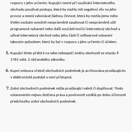
rozporu s jeho určením. Kupující nesmí při využívání internetového
obchodu používat postupy, které by mohly mít negativní vliv na jeho
provoz a nesmí vykonávat žádnou činnost, která by mohla jemu nebo
třetím osobám umožnit neoprávněně zasahovat či neoprávněně užít
programové vybavení nebo další součásti tvořící internetový obchod a
užívat internetový obchod nebo jeho části či softwarové vybavení
takovým způsobem, který by byl v rozporu s jeho určením či účelem.
Kupující tímto přebírá na sebe nebezpečí změny okolností ve smyslu §
1765 odst. 2 občanského zákoníku.
Kupní smlouva včetně obchodních podmínek je archivována prodávajícím
v elektronické podobě a není přístupná.
Znění obchodních podmínek může prodávající měnit či doplňovat. Tímto
ustanovením nejsou dotčena práva a povinnosti vzniklá po dobu účinnosti
předchozího znění obchodních podmínek.