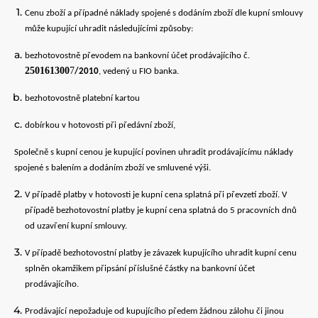
Cenu zboží a případné náklady spojené s dodáním zboží dle kupní smlouvy
může kupující uhradit následujícími způsoby:
bezhotovostně převodem na bankovní účet prodávajícího č.
250161300
7
/2010
, vedený u FIO banka.
bezhotovostně platební kartou
dobírkou v hotovosti při předávní zboží,
Společně s kupní cenou je kupující povinen uhradit prodávajícímu náklady
spojené s balením a dodáním zboží ve smluvené výši.
V případě platby v hotovosti je kupní cena splatná při převzetí zboží. V
případě bezhotovostní platby je kupní cena splatná do 5 pracovních dnů
od uzavření kupní smlouvy.
V případě bezhotovostní platby je závazek kupujícího uhradit kupní cenu
splněn okamžikem připsání příslušné částky na bankovní účet
prodávajícího.
Prodávající nepožaduje od kupujícího předem žádnou zálohu či jinou