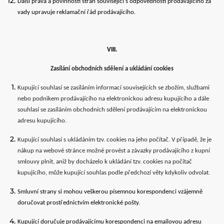
Další práva a povinnosti stran související s odpovědností prodávajícího za
vady upravuje reklamační řád prodávajícího.
VIII.
Zasílání obchodních sdělení a ukládání cookies
Kupující souhlasí se zasíláním informací souvisejících se zbožím, službami
nebo podnikem prodávajícího na elektronickou adresu kupujícího a dále
souhlasí se zasíláním obchodních sdělení prodávajícím na elektronickou
adresu kupujícího.
Kupující souhlasí s ukládáním tzv. cookies na jeho počítač. V případě, že je
nákup na webové stránce možné provést a závazky prodávajícího z kupní
smlouvy plnit, aniž by docházelo k ukládání tzv. cookies na počítač
kupujícího, může kupující souhlas podle předchozí věty kdykoliv odvolat.
Smluvní strany si mohou veškerou písemnou korespondenci vzájemně
doručovat prostřednictvím elektronické pošty.
Kupující doručuje prodávajícímu korespondenci na emailovou adresu