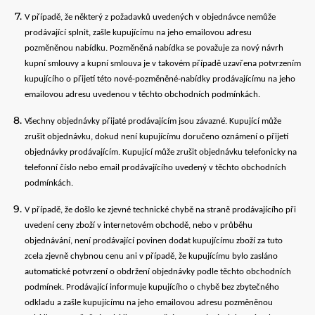
V případě, že některý z požadavků uvedených v objednávce nemůže
prodávající splnit, zašle kupujícímu na jeho emailovou adresu
pozměněnou nabídku. Pozměněná nabídka se považuje za nový návrh
kupní smlouvy a kupní smlouva je v takovém případě uzavřena potvrzením
kupujícího o přijetí této nové-pozměněné-nabídky prodávajícímu na jeho
emailovou adresu uvedenou v těchto obchodních podmínkách.
Všechny objednávky přijaté prodávajícím jsou závazné. Kupující může
zrušit objednávku, dokud není kupujícímu doručeno oznámení o přijetí
objednávky prodávajícím. Kupující může zrušit objednávku telefonicky na
telefonní číslo nebo email prodávajícího uvedený v těchto obchodních
podmínkách.
V případě, že došlo ke zjevné technické chybě na straně prodávajícího při
uvedení ceny zboží v internetovém obchodě, nebo v průběhu
objednávání, není prodávající povinen dodat kupujícímu zboží za tuto
zcela zjevně chybnou cenu ani v případě, že kupujícímu bylo zasláno
automatické potvrzení o obdržení objednávky podle těchto obchodních
podmínek. Prodávající informuje kupujícího o chybě bez zbytečného
odkladu a zašle kupujícímu na jeho emailovou adresu pozměněnou