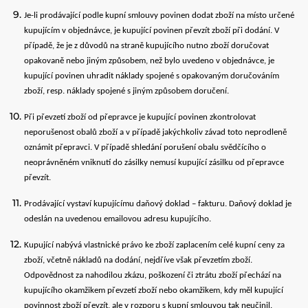
Je-li prodávající podle kupní smlouvy povinen dodat zboží na místo určené
kupujícím v objednávce, je kupující povinen převzít zboží při dodání. V
případě, že je z důvodů na straně kupujícího nutno zboží doručovat
opakovaně nebo jiným způsobem, než bylo uvedeno v objednávce, je
kupující povinen uhradit náklady spojené s opakovaným doručováním
zboží, resp. náklady spojené s jiným způsobem doručení.
Při převzetí zboží od přepravce je kupující povinen zkontrolovat
neporušenost obalů zboží a v případě jakýchkoliv závad toto neprodleně
oznámit přepravci. V případě shledání porušení obalu svědčícího o
neoprávněném vniknutí do zásilky nemusí kupující zásilku od přepravce
převzít.
Prodávající vystaví kupujícímu daňový doklad – fakturu. Daňový doklad je
odeslán na uvedenou emailovou adresu kupujícího.
Kupující nabývá vlastnické právo ke zboží zaplacením celé kupní ceny za
zboží, včetně nákladů na dodání, nejdříve však převzetím zboží.
Odpovědnost za nahodilou zkázu, poškození či ztrátu zboží přechází na
kupujícího okamžikem převzetí zboží nebo okamžikem, kdy měl kupující
povinnost zboží převzít, ale v rozporu s kupní smlouvou tak neučinil.