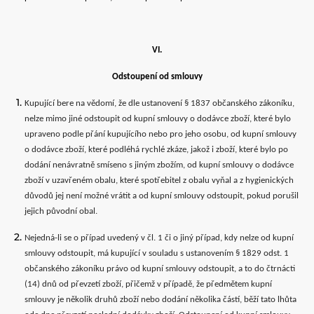
VI.
Odstoupení od smlouvy
Kupující bere na vědomí, že dle ustanovení § 1837 občanského zákoníku,
nelze mimo jiné odstoupit od kupní smlouvy o dodávce zboží, které bylo
upraveno podle přání kupujícího nebo pro jeho osobu, od kupní smlouvy
o dodávce zboží, které podléhá rychlé zkáze, jakož i zboží, které bylo po
dodání nenávratně smíseno s jiným zbožím, od kupní smlouvy o dodávce
zboží v uzavřeném obalu, které spotřebitel z obalu vyňal a z hygienických
důvodů jej není možné vrátit a od kupní smlouvy odstoupit, pokud porušil
jejich původní obal.
Nejedná-li se o případ uvedený v čl. 1 či o jiný případ, kdy nelze od kupní
smlouvy odstoupit, má kupující v souladu s ustanovením § 1829 odst. 1
občanského zákoníku právo od kupní smlouvy odstoupit, a to do čtrnácti
(14) dnů od převzetí zboží, přičemž v případě, že předmětem kupní
smlouvy je několik druhů zboží nebo dodání několika částí, běží tato lhůta