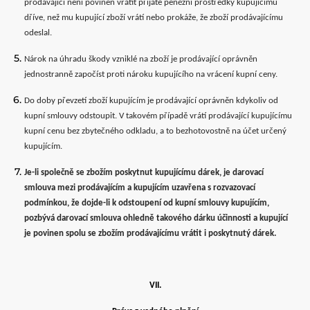
prodávající není povinen vrátit přijaté peněžní prostředky kupujícímu
dříve, než mu kupující zboží vrátí nebo prokáže, že zboží prodávajícímu
odeslal.
Nárok na úhradu škody vzniklé na zboží je prodávající oprávněn
jednostranně započíst proti nároku kupujícího na vrácení kupní ceny.
Do doby převzetí zboží kupujícím je prodávající oprávněn kdykoliv od
kupní smlouvy odstoupit. V takovém případě vrátí prodávající kupujícímu
kupní cenu bez zbytečného odkladu, a to bezhotovostně na účet určený
kupujícím.
Je-li společně se zbožím poskytnut kupujícímu dárek, je darovací
smlouva mezi prodávajícím a kupujícím uzavřena s rozvazovací
podmínkou, že dojde-li k odstoupení od kupní smlouvy kupujícím,
pozbývá darovací smlouva ohledně takového dárku účinnosti a kupující
je povinen spolu se zbožím prodávajícímu vrátit i poskytnutý dárek.
VII.