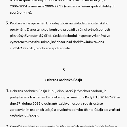
o řešení spotřebitelských sporů on-line a o změně nařízení (ES) č.
2006/2004 a směrnice 2009/22/ES (nařízení o řešení spotřebitelských
sporů on-line).
Prodávající je oprávněn k prodeji zboží na základě živnostenského
oprávnění. Živnostenskou kontrolu provádí v rámci své působnosti
příslušný živnostenský úřad. Česká obchodní inspekce vykonává ve
vymezeném rozsahu mimo jiné dozor nad dodržováním zákona
č. 634/1992 Sb., o ochraně spotřebitele.
X
Ochrana osobních údajů
Ochrana osobních údajů kupujícího, který je fyzickou osobou, je
poskytována
Nařízením Evropského parlamentu a Rady (EU) 2016/679 ze
dne 27. dubna 2016 o ochraně fyzických osob v souvislosti se
zpracováním osobních údajů a o volném pohybu těchto údajů a o zrušení
směrnice 95/46/ES
.
Kupující souhlasí se zpracováním těchto svých osobních údajů: jméno a