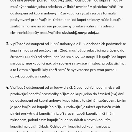
ode dne převzetí poslední dodávky zboží. Odstoupení od kupní smlouvy
musí být prodávajícímu odesláno ve lhůtě uvedené v předchozí větě. Pro
odstoupení od kupní smlouvy může kupující využit vzorový formulář
poskytovaný prodávajícím. Odstoupení od kupní smlouvy může kupující
zasílat mimo jiné na adresu provozovny prodávajícího či na adresu
elektronické pošty prodávajícího
obchod@zoo-prodej.cz
.
V případě odstoupení od kupní smlouvy dle čl. 2 obchodních podmínek se
kupní smlouva od počátku ruší. Zboží musí být prodávajícímu vráceno do
čtrnácti (14) dnů od odstoupení od smlouvy. Odstoupí-li kupující od kupní
smlouvy, nese kupující náklady spojené s navrácením zboží prodávajícímu,
a to i v tom případě, kdy zboží nemůže být vráceno pro svou povahu
obvyklou poštovní cestou.
V případě odstoupení od smlouvy dle čl. 2 obchodních podmínek vrátí
prodávající peněžní prostředky přijaté od kupujícího do čtrnácti (14) dnů
od odstoupení od kupní smlouvy kupujícím, a to stejným způsobem, jakým
je prodávající od kupujícího přijal. Prodávající je taktéž oprávněn vrátit
plnění poskytnuté kupujícím již při vrácení zboží kupujícím či jiným
způsobem, pokud s tím kupující bude souhlasit a nevzniknou tím
kupujícímu další náklady. Odstoupí-li kupující od kupní smlouvy,