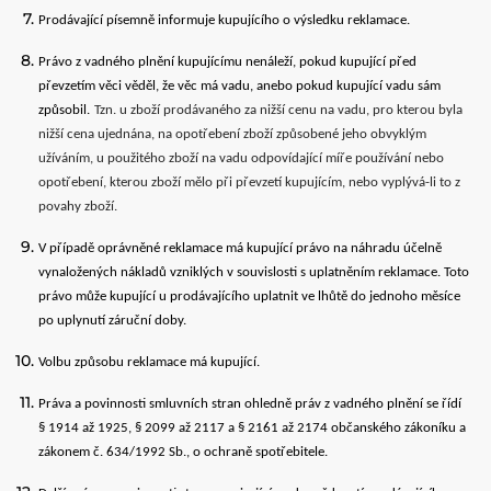
Prodávající písemně informuje kupujícího o výsledku reklamace.
Právo z vadného plnění kupujícímu nenáleží, pokud kupující před
převzetím věci věděl, že věc má vadu, anebo pokud kupující vadu sám
způsobil.
Tzn. u zboží prodávaného za nižší cenu na vadu, pro kterou byla
nižší cena ujednána, na opotřebení zboží způsobené jeho obvyklým
užíváním, u použitého zboží na vadu odpovídající míře používání nebo
opotřebení, kterou zboží mělo při převzetí kupujícím, nebo vyplývá-li to z
povahy zboží.
V případě oprávněné reklamace má kupující právo na náhradu účelně
vynaložených nákladů vzniklých v souvislosti s uplatněním reklamace. Toto
právo může kupující u prodávajícího uplatnit ve lhůtě do jednoho měsíce
po uplynutí záruční doby.
Volbu způsobu reklamace má kupující.
Práva a povinnosti smluvních stran ohledně práv z vadného plnění se řídí
§ 1914 až 1925, § 2099 až 2117 a § 2161 až 2174 občanského zákoníku a
zákonem č. 634/1992 Sb., o ochraně spotřebitele.