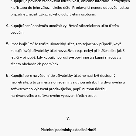
Kupující je povinen zachovávat mlčenlivost, ohledně informací nezbytných
k přístupu do jeho zákaznického účtu. Prodávající nenese odpovědnost za
případné zneužití zákaznického účtu třetími osobami.
Kupující není oprávněn umožnit využívání zákaznického účtu třetím
osobám.
Prodávající může zrušit uživatelský účet, a to zejména v případě, když
kupující svůj uživatelský účet nevyužíval resp. nebyl přihlášen déle jak 5
let, či v případě, kdy kupující poruší své povinnosti z kupní smlouvy a
těchto obchodních podmínek.
Kupující bere na vědomí, že uživatelský účet nemusí být dostupný
nepřetržitě, a to zejména s ohledem na nutnou údržbu hardwarového a
softwarového vybavení prodávajícího, popř. nutnou údržbu
hardwarového a softwarového vybavení třetích osob.
V.
Platební podmínky a dodání zboží