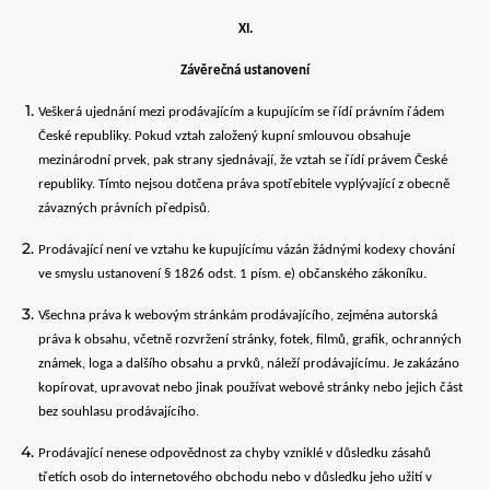
XI.
Závěrečná ustanovení
Veškerá ujednání mezi prodávajícím a kupujícím se řídí právním řádem
České republiky. Pokud vztah založený kupní smlouvou obsahuje
mezinárodní prvek, pak strany sjednávají, že vztah se řídí právem České
republiky. Tímto nejsou dotčena práva spotřebitele vyplývající z obecně
závazných právních předpisů.
Prodávající není ve vztahu ke kupujícímu vázán žádnými kodexy chování
ve smyslu ustanovení § 1826 odst. 1 písm. e) občanského zákoníku.
Všechna práva k webovým stránkám prodávajícího, zejména autorská
práva k obsahu, včetně rozvržení stránky, fotek, filmů, grafik, ochranných
známek, loga a dalšího obsahu a prvků, náleží prodávajícímu. Je zakázáno
kopírovat, upravovat nebo jinak používat webové stránky nebo jejich část
bez souhlasu prodávajícího.
Prodávající nenese odpovědnost za chyby vzniklé v důsledku zásahů
třetích osob do internetového obchodu nebo v důsledku jeho užití v