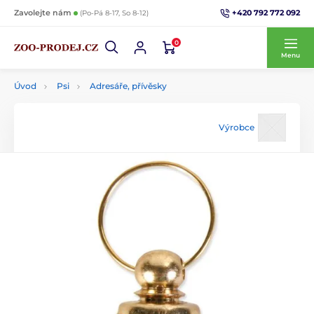
+420 792 772 092
Zavolejte nám
(Po-Pá 8-17, So 8-12)
0
Menu
Úvod
Psi
Adresáře, přívěsky
Výrobce