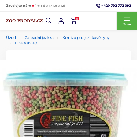
+420 792 772 092
Zavolejte nám
(Po-Pá 8-17, So 8-12)
0
Menu
Úvod
Zahradní jezírka
Krmivo pro jezírkové ryby
Fine fish KOI