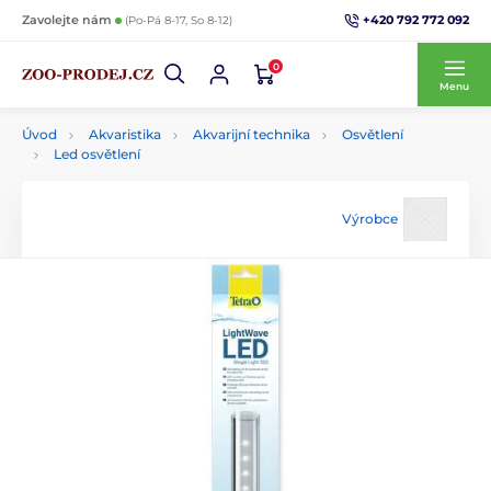
+420 792 772 092
Zavolejte nám
(Po-Pá 8-17, So 8-12)
0
Menu
Úvod
Akvaristika
Akvarijní technika
Osvětlení
Led osvětlení
Výrobce