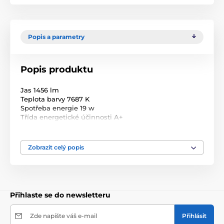
Popis a parametry
Popis produktu
Jas 1456 lm
Teplota barvy 7687 K
Spotřeba energie 19 w
Třída energetické účinnosti A+
Životnost 30 000 h
Délka světla bez adaptéru 455 mm
Délka nevysunuté lampy s adaptérem 520 mm
Zobrazit celý popis
Délka plně vysunuté lampy s adaptérem 600 mm
Přihlaste se do newsletteru
Zde napište váš e-mail
Přihlásit