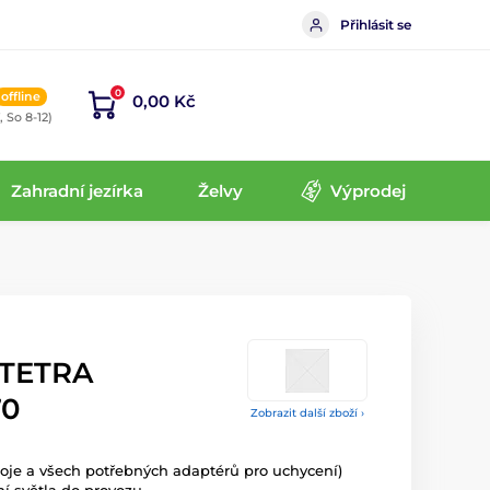
Přihlásit se
0
offline
0,00 Kč
, So 8-12)
Zahradní jezírka
Želvy
Výprodej
t TETRA
70
Zobrazit další zboží ›
oje a všech potřebných adaptérů pro uchycení)