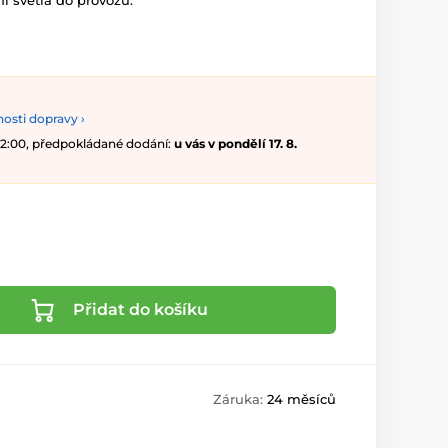
 světla do provozu.
osti dopravy ›
 12:00, předpokládané dodání:
u vás v pondělí 17. 8.
Přidat do košíku
Záruka:
24 měsíců