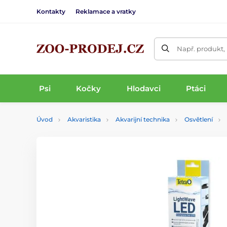
Kontakty
Reklamace a vratky
Např. produkt,
Psi
Kočky
Hlodavci
Ptáci
Úvod
Akvaristika
Akvarijní technika
Osvětlení