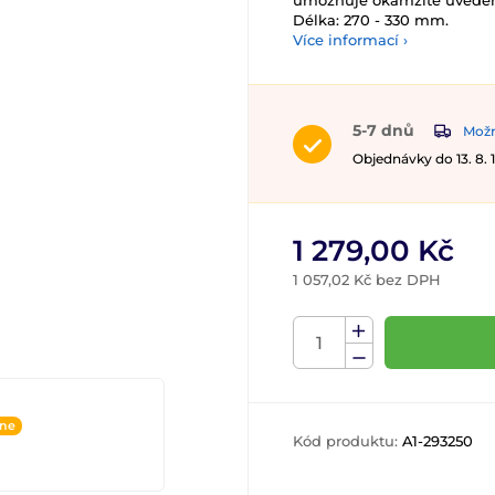
umožňuje okamžité uvedení
Délka: 270 - 330 mm.
Více informací ›
5-7 dnů
Možn
Objednávky do 13. 8.
1 279,00 Kč
1 057,02 Kč bez DPH
ine
Kód produktu:
A1-293250