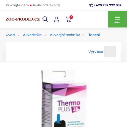
+420 792 772 092
Zavolejte nám
(Po-Pá 8-17, So 8-12)
0
Menu
Úvod
Akvaristika
Akvarijní technika
Topení
Výrobce