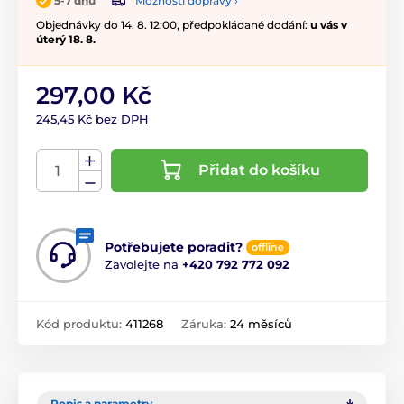
Možnosti dopravy ›
5-7 dnů
Objednávky do 14. 8. 12:00, předpokládané dodání:
u vás v
úterý 18. 8.
297,00 Kč
245,45 Kč bez DPH
Přidat do košíku
Potřebujete poradit?
offline
Zavolejte na
+420 792 772 092
Kód produktu:
411268
Záruka:
24 měsíců
Popis a parametry