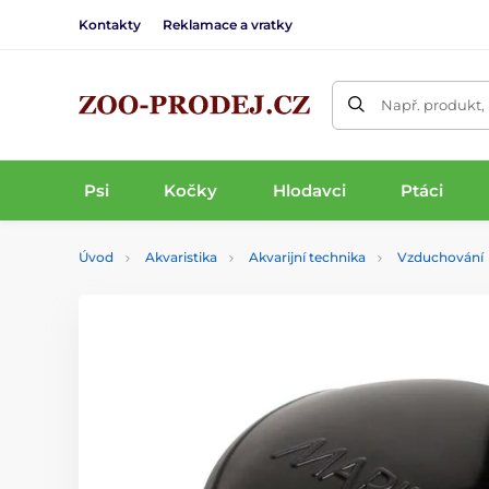
Kontakty
Reklamace a vratky
Např. produkt,
Psi
Kočky
Hlodavci
Ptáci
Úvod
Akvaristika
Akvarijní technika
Vzduchování