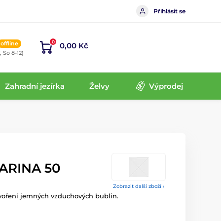
Přihlásit se
0
offline
0,00 Kč
, So 8-12)
Zahradní jezírka
Želvy
Výprodej
ARINA 50
Zobrazit další zboží ›
voření jemných vzduchových bublin.