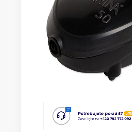
Potřebujete poradit?
offl
Zavolejte na
+420 792 772 092