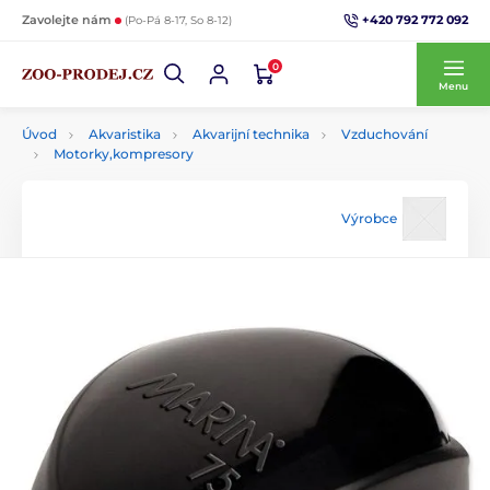
+420 792 772 092
Zavolejte nám
(Po-Pá 8-17, So 8-12)
0
Menu
Úvod
Akvaristika
Akvarijní technika
Vzduchování
Motorky,kompresory
Výrobce