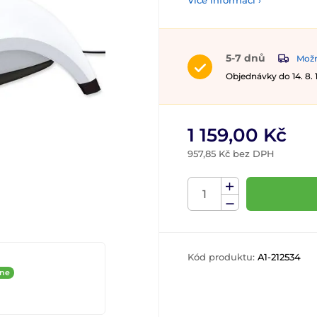
Více informací ›
5-7 dnů
Možn
Objednávky do 14. 8.
1 159,00 Kč
957,85 Kč bez DPH
Kód produktu:
A1-212534
ine