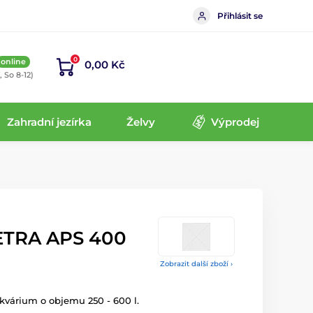
Přihlásit se
0
online
0,00 Kč
, So 8-12)
Zahradní jezírka
Želvy
Výprodej
ETRA APS 400
Zobrazit další zboží ›
kvárium o objemu 250 - 600 l.