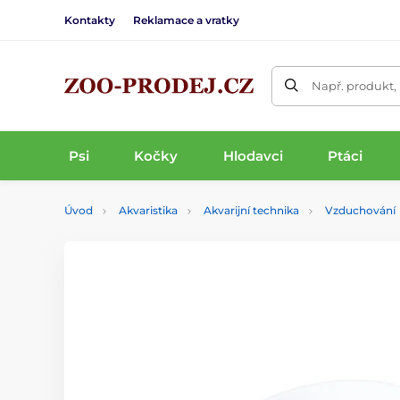
Kontakty
Reklamace a vratky
Např. produkt,
Psi
Kočky
Hlodavci
Ptáci
Úvod
Akvaristika
Akvarijní technika
Vzduchování