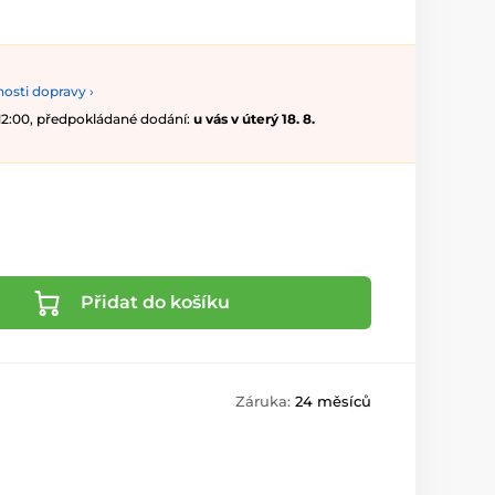
osti dopravy ›
 12:00, předpokládané dodání:
u vás v úterý 18. 8.
Přidat do košíku
Záruka:
24 měsíců