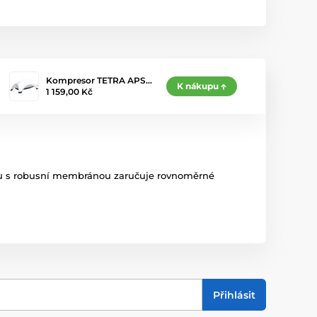
Kompresor TETRA APS…
K nákupu
1 159,00 Kč
spolu s robusní membránou zaručuje rovnoměrné
Přihlásit