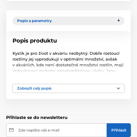
Popis a parametry
Popis produktu
Kyslík je pro život v akváriu nezbytný. Dobře rostoucí
rostliny jej vyprodukují v optimální množství, avšak
v akváriích, kde není dostatečné množství rostlin, mají
vzduchovací motorky nenahraditelnou úlohu. Jsou
také vhodné jako zdroj vzduchu pro pohon filtrů
pro menší akvária do 50 l. Hlavními přednostmi
vzduchovacích motorků jsou jejich spolehlivost, tichý
Zobrazit celý popis
chod, dlouhá životnost membrány, moderní design
a vysoký výkon.
Vzduchovací motorek JK-AP1500
Přihlaste se do newsletteru
vysoký výkon
Zde napište váš e-mail
Přihlásit
tichý chod