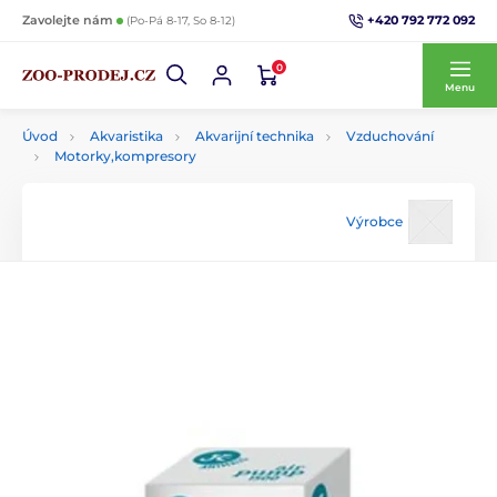
+420 792 772 092
Zavolejte nám
(Po-Pá 8-17, So 8-12)
0
Menu
Úvod
Akvaristika
Akvarijní technika
Vzduchování
Motorky,kompresory
Výrobce