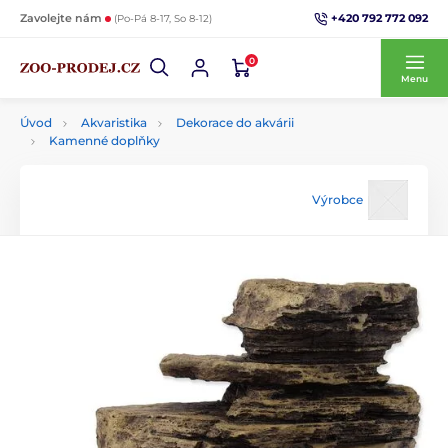
+420 792 772 092
Zavolejte nám
(Po-Pá 8-17, So 8-12)
0
Menu
Úvod
Akvaristika
Dekorace do akvárii
Kamenné doplňky
Výrobce