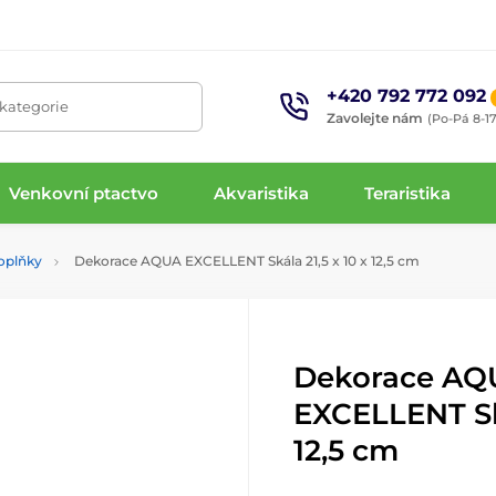
+420 792 772 092
 kategorie
Zavolejte nám
(Po-Pá 8-17
Venkovní ptactvo
Akvaristika
Teraristika
oplňky
Dekorace AQUA EXCELLENT Skála 21,5 x 10 x 12,5 cm
Dekorace AQ
EXCELLENT Ská
12,5 cm