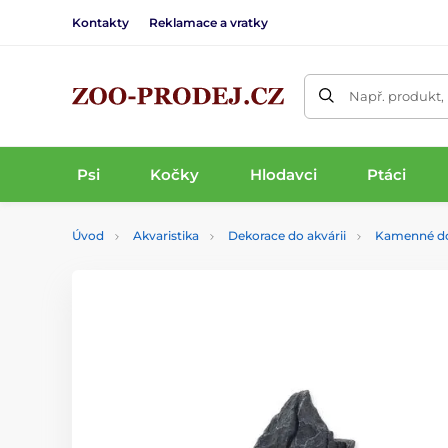
Kontakty
Reklamace a vratky
Např. produkt,
Psi
Kočky
Hlodavci
Ptáci
Úvod
Akvaristika
Dekorace do akvárii
Kamenné d