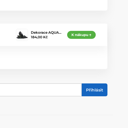
Dekorace AQUA…
K nákupu
184,00 Kč
Přihlásit