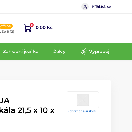
Přihlásit se
0
offline
0,00 Kč
, So 8-12)
Zahradní jezírka
Želvy
Výprodej
UA
la 21,5 x 10 x
Zobrazit další zboží ›