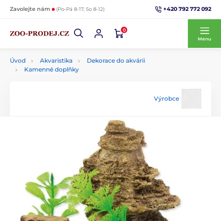
+420 792 772 092
Zavolejte nám
(Po-Pá 8-17, So 8-12)
0
Menu
Úvod
Akvaristika
Dekorace do akvárii
Kamenné doplňky
Výrobce