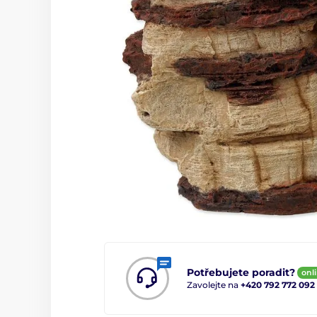
Potřebujete poradit?
onl
Zavolejte na
+420 792 772 092