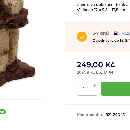
Zajímavá dekorace do akvár
Velikost: 17 x 9,5 x 17,5 cm
5-7 dnů
Možn
Objednávky do 14. 8.
249,00 Kč
205,79 Kč bez DPH
ine
Kód produktu:
821-24043