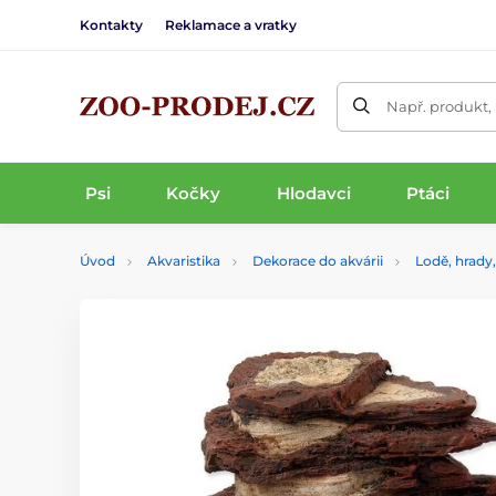
Kontakty
Reklamace a vratky
Např. produkt,
Psi
Kočky
Hlodavci
Ptáci
Úvod
Akvaristika
Dekorace do akvárii
Lodě, hrady,