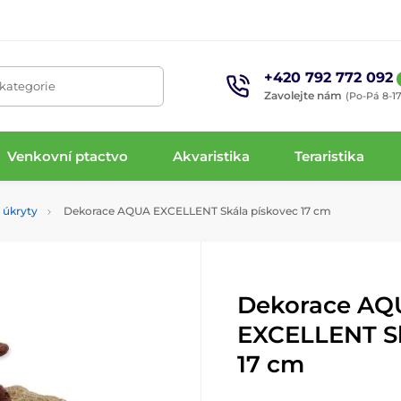
+420 792 772 092
 kategorie
Zavolejte nám
(Po-Pá 8-17
Venkovní ptactvo
Akvaristika
Teraristika
 úkryty
Dekorace AQUA EXCELLENT Skála pískovec 17 cm
Dekorace AQ
EXCELLENT Sk
17 cm