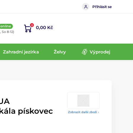
Přihlásit se
0
online
0,00 Kč
, So 8-12)
Zahradní jezírka
Želvy
Výprodej
UA
ála pískovec
Zobrazit další zboží ›