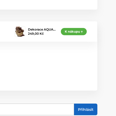
Dekorace AQUA…
K nákupu
249,00 Kč
Přihlásit