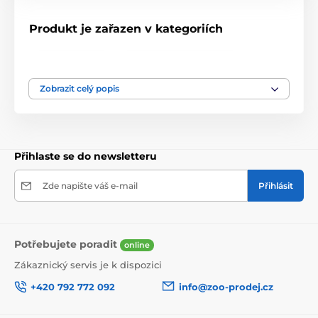
Produkt je zařazen v kategoriích
Akvaristika
Dekorace do akvárii
Lodě, hrady, úkryty
Zobrazit celý popis
Přihlaste se do newsletteru
Zde napište váš e-mail
Přihlásit
Potřebujete poradit
online
Zákaznický servis je k dispozici
+420 792 772 092
info@zoo-prodej.cz