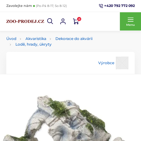
+420 792 772 092
Zavolejte nám
(Po-Pá 8-17, So 8-12)
0
Menu
Úvod
Akvaristika
Dekorace do akvárii
Lodě, hrady, úkryty
Výrobce