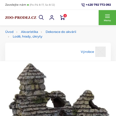
+420 792 772 092
Zavolejte nám
(Po-Pá 8-17, So 8-12)
0
Menu
Úvod
Akvaristika
Dekorace do akvárii
Lodě, hrady, úkryty
Výrobce