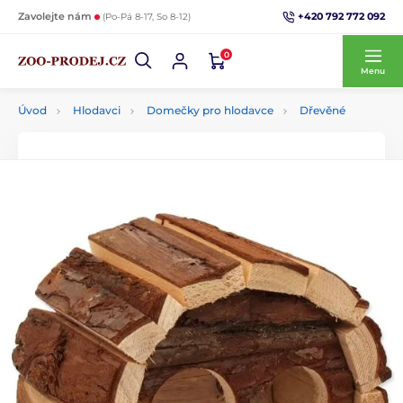
+420 792 772 092
Zavolejte nám
(Po-Pá 8-17, So 8-12)
0
Menu
Úvod
Hlodavci
Domečky pro hlodavce
Dřevěné