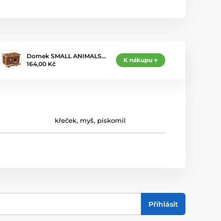
Domek SMALL ANIMALS…
K nákupu
164,00 Kč
křeček
,
myš
,
pískomil
Přihlásit