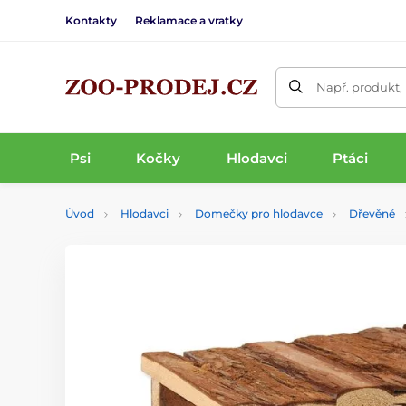
Kontakty
Reklamace a vratky
Např. produkt,
Psi
Kočky
Hlodavci
Ptáci
Úvod
Hlodavci
Domečky pro hlodavce
Dřevěné