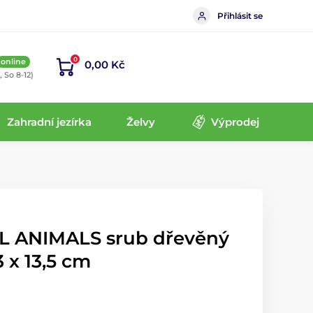
Přihlásit se
0
online
0,00 Kč
, So 8-12)
Zahradní jezírka
Želvy
Výprodej
 ANIMALS srub dřevěný
3 x 13,5 cm