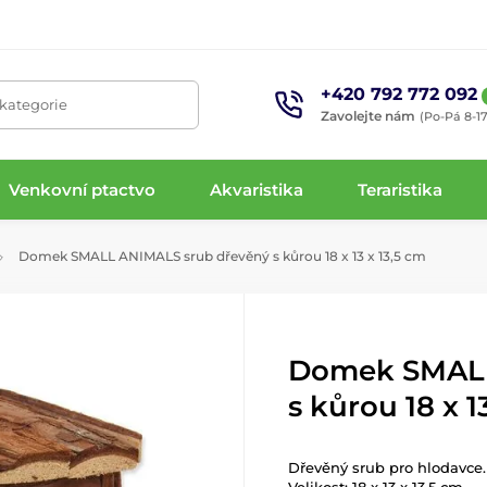
+420 792 772 092
 kategorie
Zavolejte nám
(Po-Pá 8-17
Venkovní ptactvo
Akvaristika
Teraristika
Domek SMALL ANIMALS srub dřevěný s kůrou 18 x 13 x 13,5 cm
Domek SMALL
s kůrou 18 x 1
Dřevěný srub pro hlodavce.