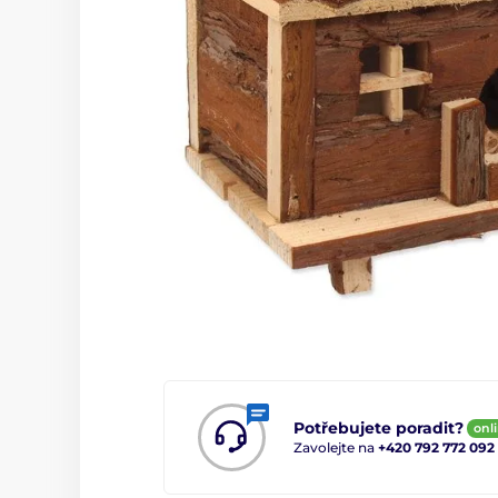
Potřebujete poradit?
onl
Zavolejte na
+420 792 772 092