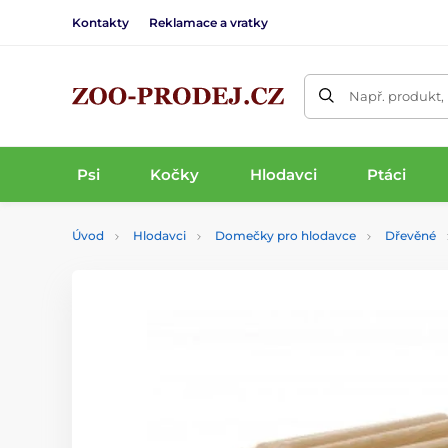
Kontakty
Reklamace a vratky
Např. produkt,
Psi
Kočky
Hlodavci
Ptáci
Úvod
Hlodavci
Domečky pro hlodavce
Dřevěné