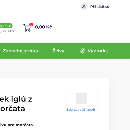
Přihlásit se
0
online
0,00 Kč
, So 8-12)
Zahradní jezírka
Želvy
Výprodej
k iglú z
orčata
Zobrazit další zboží ›
sivu pro morčata.