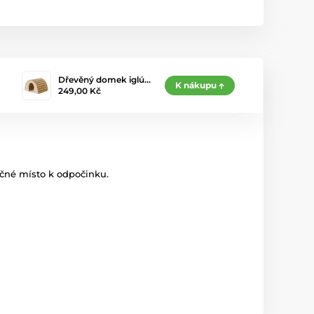
Dřevěný domek iglú…
K nákupu
249,00 Kč
ečné místo k odpočinku.