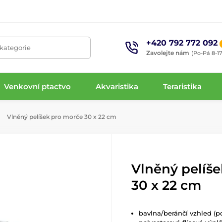
+420 792 772 092
 kategorie
Zavolejte nám
(Po-Pá 8-17
Venkovní ptactvo
Akvaristika
Teraristika
Vlněný pelíšek pro morče 30 x 22 cm
Vlněný pelíš
30 x 22 cm
bavlna/beránčí vzhled (po