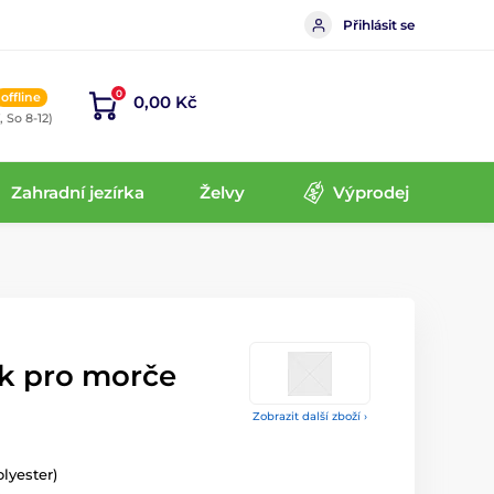
Přihlásit se
0
offline
0,00 Kč
, So 8-12)
Zahradní jezírka
Želvy
Výprodej
ek pro morče
Zobrazit další zboží ›
lyester)