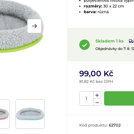
polyesterová flísová výpl
rozměry:
30 x 22 cm
barva:
různá
Skladem 1 ks
Objednávky do 7. 8. 
99,00 Kč
81,82 Kč bez DPH
Kód produktu:
62702