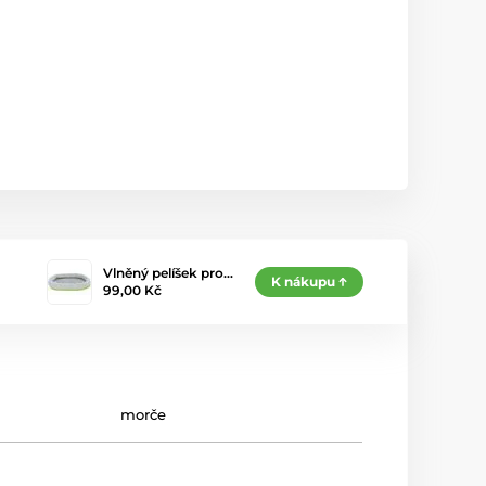
Vlněný pelíšek pro…
K nákupu
99,00 Kč
morče