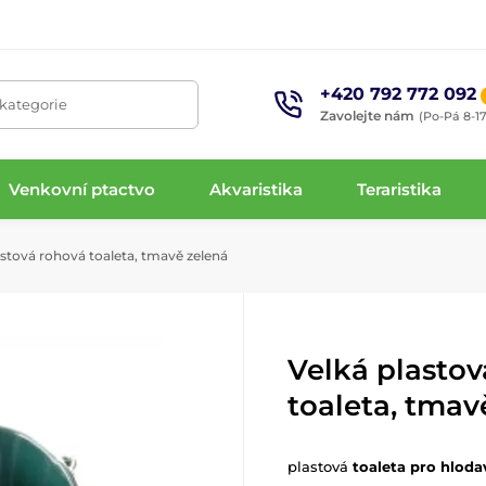
+420 792 772 092
 kategorie
Zavolejte nám
(Po-Pá 8-17
Venkovní ptactvo
Akvaristika
Teraristika
stová rohová toaleta, tmavě zelená
Velká plastov
toaleta, tmav
plastová
toaleta pro hloda