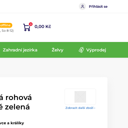
Přihlásit se
0
offline
0,00 Kč
, So 8-12)
Zahradní jezírka
Želvy
Výprodej
á rohová
ě zelená
Zobrazit další zboží ›
vce a králíky