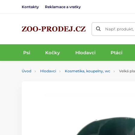
Kontakty
Reklamace a vratky
Např. produkt,
Psi
Kočky
Hlodavci
Ptáci
Úvod
Hlodavci
Kosmetika, koupelny, wc
Velká pla