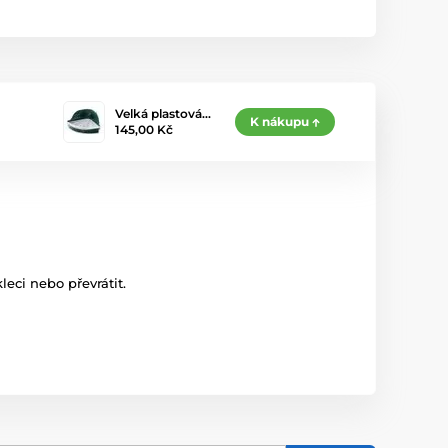
Velká plastová…
K nákupu
145,00 Kč
leci nebo převrátit.