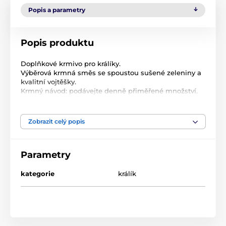
Popis a parametry
Popis produktu
Doplňkové krmivo pro králíky.
Výběrová krmná směs se spoustou sušené zeleniny a
kvalitní vojtěšky.
Krmný návod: podávejte denně přiměřené množství.
Složení: vojtěška, kukuřičné vločky, hrachové vločky,
svatojánský chléb, extrudované obiloviny, mrkev, oves
celý, kukuřice, banány, pšenice, mrkev.
Zobrazit celý popis
Jakostní znaky: vlhkost 11%.
Produkt je zařazen v kategoriích
Parametry
Hlodavci
Krmivo pro hlodavce
kategorie
králík
Krmivo pro hlodavce
Avicentra