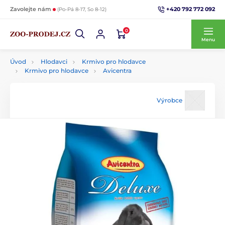
+420 792 772 092
Zavolejte nám
(Po-Pá 8-17, So 8-12)
0
Menu
Úvod
Hlodavci
Krmivo pro hlodavce
Krmivo pro hlodavce
Avicentra
Výrobce