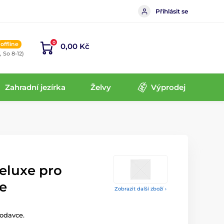
Přihlásit se
0
offline
0,00 Kč
, So 8-12)
Zahradní jezírka
Želvy
Výprodej
eluxe pro
e
Zobrazit další zboží ›
odavce.