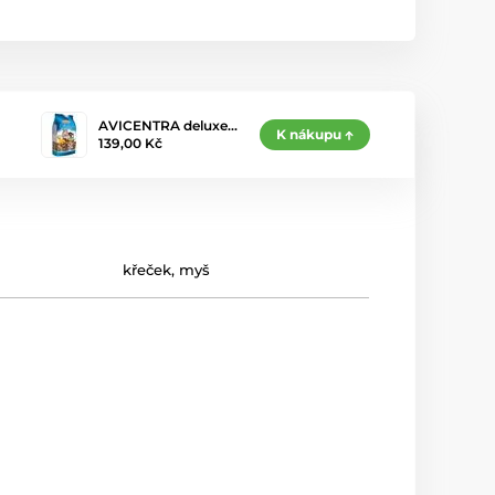
AVICENTRA deluxe…
K nákupu
139,00 Kč
křeček
,
myš