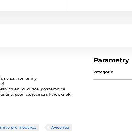
Parametry
kategorie
 ovoce a zeleniny.
ví.
ánský chléb, kukuřice, podzemnice
anány, pšenice, ječmen, kardi, čirok,
rmivo pro hlodavce
Avicentra