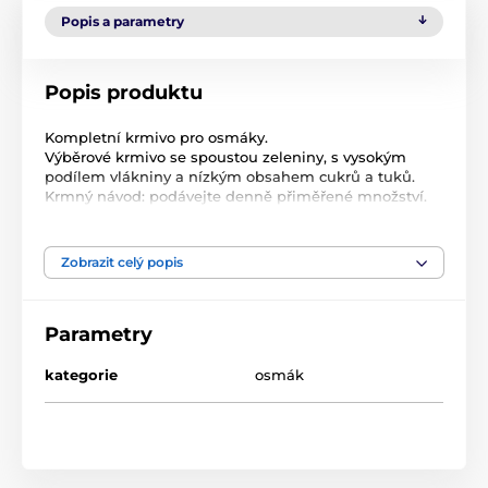
Popis a parametry
Popis produktu
Kompletní krmivo pro osmáky.
Výběrové krmivo se spoustou zeleniny, s vysokým
podílem vlákniny a nízkým obsahem cukrů a tuků.
Krmný návod: podávejte denně přiměřené množství.
Složení: vojtěška, pšenice, extrudované obiloviny,
kukuřičné vločky, mrkev, ječmen, rohovník obecný,
kukuřice, hrachové vločky, červená řepa, petržel.
Zobrazit celý popis
Jakostní znaky: vlhkost 11%.
Produkt je zařazen v kategoriích
Parametry
Hlodavci
Krmivo pro hlodavce
kategorie
osmák
Krmivo pro hlodavce
Avicentra