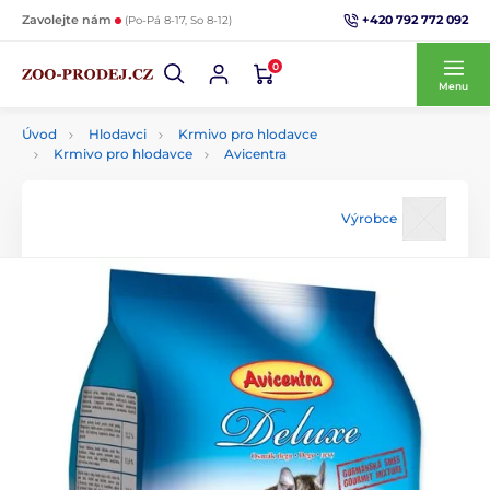
+420 792 772 092
Zavolejte nám
(Po-Pá 8-17, So 8-12)
0
Menu
Úvod
Hlodavci
Krmivo pro hlodavce
Krmivo pro hlodavce
Avicentra
Výrobce