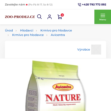
+420 792 772 092
Zavolejte nám
(Po-Pá 8-17, So 8-12)
0
Menu
Úvod
Hlodavci
Krmivo pro hlodavce
Krmivo pro hlodavce
Avicentra
Výrobce