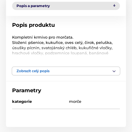
Popis a parametry
Popis produktu
Kompletní krmivo pro morčata.
Složení: pšenice, kukuřice, oves celý, čirok, peluška,
úsušky pícnin, svatojánský chléb, kukuřičné vločky,
hrachové vločky, podzemnice loupaná, banánové
chipsy, extrudované obiloviny.
Zobrazit celý popis
Produkt je zařazen v kategoriích
Hlodavci
Krmivo pro hlodavce
Parametry
Krmivo pro hlodavce
Avicentra
kategorie
morče