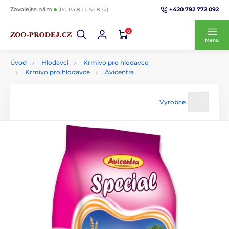
+420 792 772 092
Zavolejte nám
(Po-Pá 8-17, So 8-12)
0
Menu
Úvod
Hlodavci
Krmivo pro hlodavce
Krmivo pro hlodavce
Avicentra
Výrobce