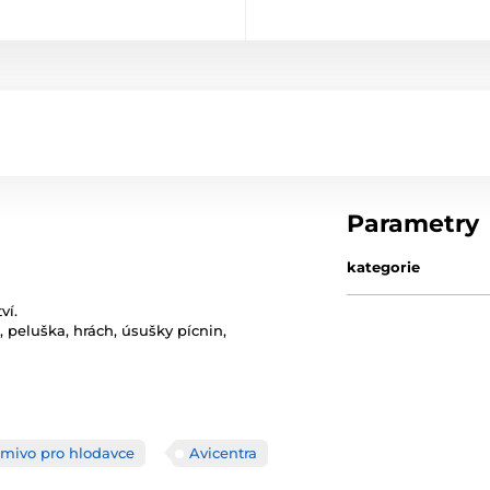
Parametry
kategorie
ví.
k, peluška, hrách, úsušky pícnin,
rmivo pro hlodavce
Avicentra