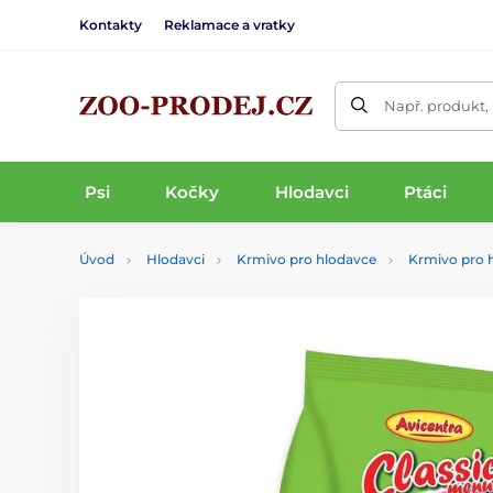
Kontakty
Reklamace a vratky
Např. produkt,
Psi
Kočky
Hlodavci
Ptáci
Úvod
Hlodavci
Krmivo pro hlodavce
Krmivo pro 