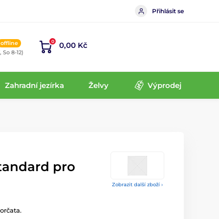
Přihlásit se
0
offline
0,00 Kč
, So 8-12)
Zahradní jezírka
Želvy
Výprodej
tandard pro
Zobrazit další zboží ›
orčata.