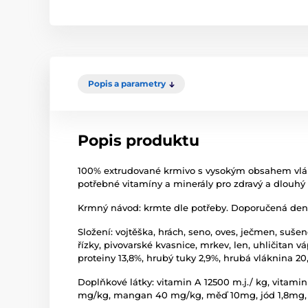
Popis a parametry
Popis produktu
100% extrudované krmivo s vysokým obsahem vlákni
potřebné vitamíny a minerály pro zdravý a dlouhý ž
Krmný návod: krmte dle potřeby. Doporučená denní
Složení: vojtěška, hrách, seno, oves, ječmen, suše
řízky, pivovarské kvasnice, mrkev, len, uhličitan 
proteiny 13,8%, hrubý tuky 2,9%, hrubá vláknina 20
Doplňkové látky: vitamin A 12500 m.j./ kg, vitam
mg/kg, mangan 40 mg/kg, měď 10mg, jód 1,8mg, 