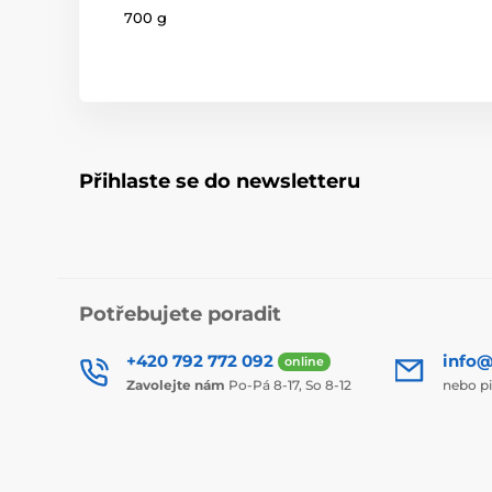
700 g
Přihlaste se do newsletteru
Potřebujete poradit
+420 792 772 092
info@
online
Zavolejte nám
Po-Pá 8-17, So 8-12
nebo p