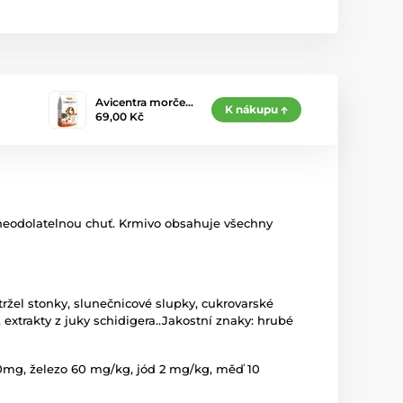
Avicentra morče…
K nákupu
69,00 Kč
 neodolatelnou chuť. Krmivo obsahuje všechny
tržel stonky, slunečnicové slupky, cukrovarské
 extrakty z juky schidigera..Jakostní znaky: hrubé
 20mg, železo 60 mg/kg, jód 2 mg/kg, měď 10