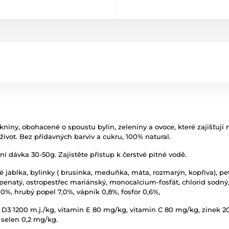
ny, obohacené o spoustu bylin, zeleniny a ovoce, které zajišťují
ivot. Bez přídavných barviv a cukru, 100% natural.
 dávka 30-50g. Zajistěte přístup k čerstvé pitné vodě.
né jablka, bylinky ( brusinka, meduňka, máta, rozmarýn, kopřiva), pe
vápenatý, ostropestřec mariánský, monocalcium-fosfát, chlorid sodný,
,0%, hrubý popel 7,0%, vápník 0,8%, fosfor 0,6%,
in D3 1200 m.j./kg, vitamin E 80 mg/kg, vitamin C 80 mg/kg, zinek
selen 0,2 mg/kg.