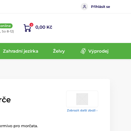
Přihlásit se
0
online
0,00 Kč
, So 8-12)
Zahradní jezírka
Želvy
Výprodej
rče
Zobrazit další zboží ›
rmivo pro morčata.