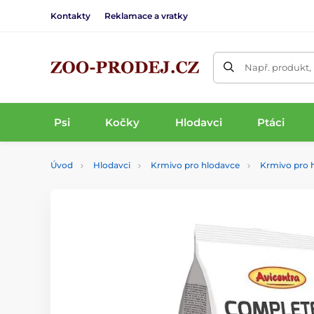
Kontakty
Reklamace a vratky
Např. produkt,
Psi
Kočky
Hlodavci
Ptáci
Úvod
Hlodavci
Krmivo pro hlodavce
Krmivo pro 