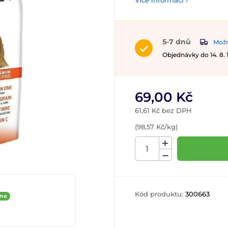
Více informací ›
5-7 dnů
Možn
Objednávky do 14. 8.
69,00 Kč
61,61 Kč bez DPH
(98,57 Kč/kg)
Kód produktu:
300663
ine