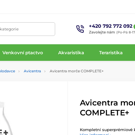
+420 792 772 092
 kategorie
Zavolejte nám
(Po-Pá 8-17
Venkovní ptactvo
Akvaristika
Teraristika
hlodavce
Avicentra
Avicentra morče COMPLETE+
Avicentra mo
COMPLETE+
Kompletní superprémiové k