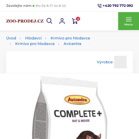
+420 792 772 092
Zavolejte nám
(Po-Pá 8-17, So 8-12)
0
Menu
Úvod
Hlodavci
Krmivo pro hlodavce
Krmivo pro hlodavce
Avicentra
Výrobce