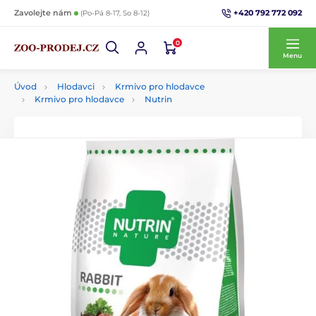
+420 792 772 092
Zavolejte nám
(Po-Pá 8-17, So 8-12)
0
Menu
Úvod
Hlodavci
Krmivo pro hlodavce
Krmivo pro hlodavce
Nutrin