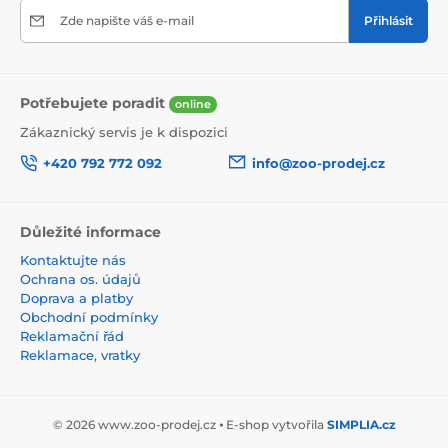
300 mg, L-lysin (3.2.3.) 200 mg. Emulgátory: Lecitin (E
Zde napište váš e-mail
Přihlásit
322) 500 mg; Antioxidanty.
Krmný návod
Potřebujete poradit
online
Krmte dle potřeby. Možné doplňovat o zelené krmivo,
sušené pícniny, ohryz, čerstvé ovoce a zeleninu. Zbytky
Zákaznický servis je k dispozici
krmiv odstraňujte. Zajistěte neomezený přístup k
+420 792 772 092
info@zoo-prodej.cz
pitné vodě a senu.
hmotnost 750g
Důležité informace
Kontaktujte nás
Ochrana os. údajů
Doprava a platby
Obchodní podmínky
Reklamační řád
Reklamace, vratky
© 2026 www.zoo-prodej.cz ⦁ E-shop vytvořila
SIMPLIA.cz