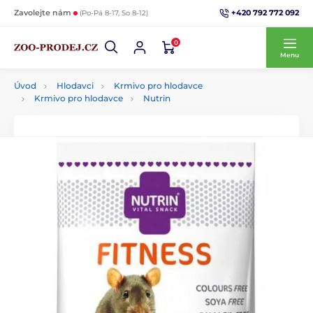
+420 792 772 092
Zavolejte nám
(Po-Pá 8-17, So 8-12)
0
Menu
Úvod
Hlodavci
Krmivo pro hlodavce
Krmivo pro hlodavce
Nutrin