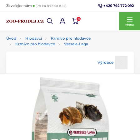
+420 792 772 092
Zavolejte nám
(Po-Pá 8-17, So 8-12)
0
Menu
Úvod
Hlodavci
Krmivo pro hlodavce
Krmivo pro hlodavce
Versele-Laga
Výrobce