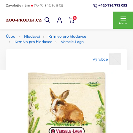
+420 792 772 092
Zavolejte nám
(Po-Pá 8-17, So 8-12)
0
Menu
Úvod
Hlodavci
Krmivo pro hlodavce
Krmivo pro hlodavce
Versele-Laga
Výrobce