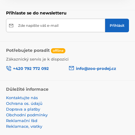
Produkt je zařazen v kategoriích
Přihlaste se do newsletteru
Hlodavci
Krmivo pro hlodavce
Zde napište váš e-mail
Přihlásit
Krmivo pro hlodavce
Versele-Laga
Potřebujete poradit
offline
Zákaznický servis je k dispozici
+420 792 772 092
info@zoo-prodej.cz
Důležité informace
Kontaktujte nás
Ochrana os. údajů
Doprava a platby
Obchodní podmínky
Reklamační řád
Reklamace, vratky