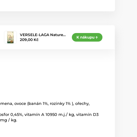
VERSELE-LAGA Nature…
K nákupu
209,00 Kč
emena, ovoce (banán 1%, rozinky 1% ), ořechy,
osfor 0,45%, vitamín A 10950 m.j./ kg, vitamín D3
 mg / kg.