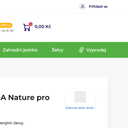
Přihlásit se
0
offline
0,00 Kč
, So 8-12)
Zahradní jezírka
Želvy
Výprodej
A Nature pro
Zobrazit další zboží ›
venými červy.