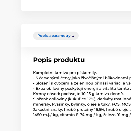
Popis a parametry
Popis produktu
Kompletní krmivo pro pískomily.
- S červenými červy jako živočišnými bílkovinami 
- Složení s ovocem a zeleninou přináší variaci a 
- Extra obiloviny poskytují energii a vitalitu těmt
Krmný návod: podávejte 10-15 g krmiva denně.
Složení: obiloviny (kukuřice 17%), deriváty rostli
minerály, kvasinky, bylinky, oleje a tuky, FOS, MO
Jakostní znaky: hrubé proteiny 16,5%, hrubé oleje 
1450 m.j./ kg, vitamín E 74 mg / kg, železo 91 mg