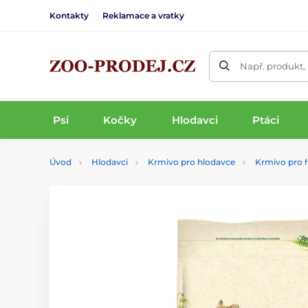
Kontakty
Reklamace a vratky
Např. produkt,
Psi
Kočky
Hlodavci
Ptáci
Úvod
Hlodavci
Krmivo pro hlodavce
Krmivo pro 