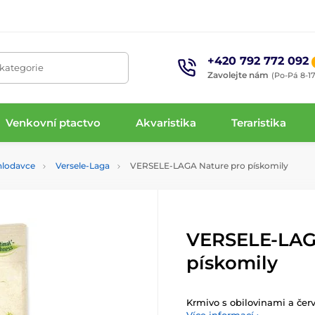
+420 792 772 092
 kategorie
Zavolejte nám
(Po-Pá 8-17
Venkovní ptactvo
Akvaristika
Teraristika
hlodavce
Versele-Laga
VERSELE-LAGA Nature pro pískomily
VERSELE-LAG
pískomily
Krmivo s obilovinami a čer