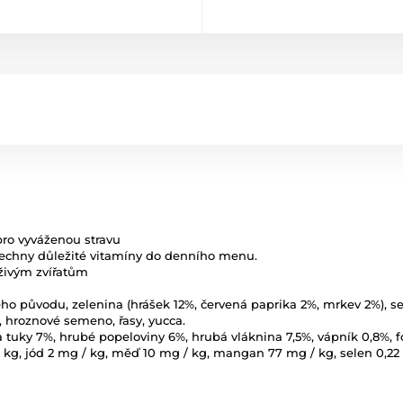
pro vyváženou stravu
všechny důležité vitamíny do denního menu.
o živým zvířatům
nného původu, zelenina (hrášek 12%, červená paprika 2%, mrkev 2%), s
S, hroznové semeno, řasy, yucca.
a tuky 7%, hrubé popeloviny 6%, hrubá vláknina 7,5%, vápník 0,8%, f
 / kg, jód 2 mg / kg, měď 10 mg / kg, mangan 77 mg / kg, selen 0,22