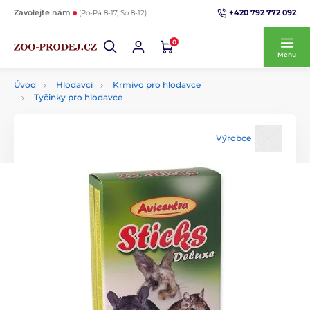
+420 792 772 092
Zavolejte nám
(Po-Pá 8-17, So 8-12)
0
Menu
Úvod
Hlodavci
Krmivo pro hlodavce
Tyčinky pro hlodavce
Výrobce