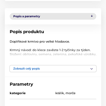
Popis a parametry
Popis produktu
Doplňkové krmivo pro velké hlodavce.
Krmný návod: do klece zavěste 1-2 tyčinky za týden.
Složení: obiloviny, semena, zelenina, pekařské výrobky,
med, minerální látky.
Jakostní znaky: vlhkost 12%.
Zobrazit celý popis
Produkt je zařazen v kategoriích
Parametry
Hlodavci
Krmivo pro hlodavce
Tyčinky pro hlodavce
Vitakraft
kategorie
králík
,
morče