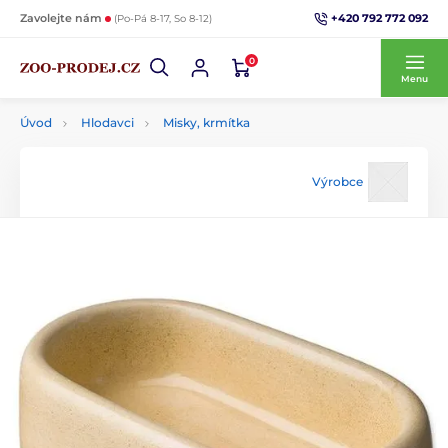
+420 792 772 092
Zavolejte nám
(Po-Pá 8-17, So 8-12)
0
Menu
Úvod
Hlodavci
Misky, krmítka
Výrobce