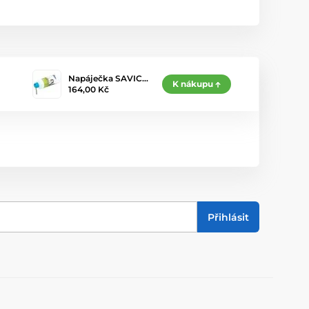
Napáječka SAVIC…
K nákupu
164,00 Kč
Přihlásit