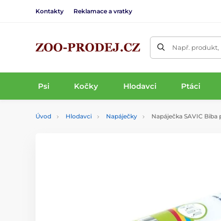
Kontakty
Reklamace a vratky
Např. produkt,
Psi
Kočky
Hlodavci
Ptáci
Úvod
Hlodavci
Napáječky
Napáječka SAVIC Biba p