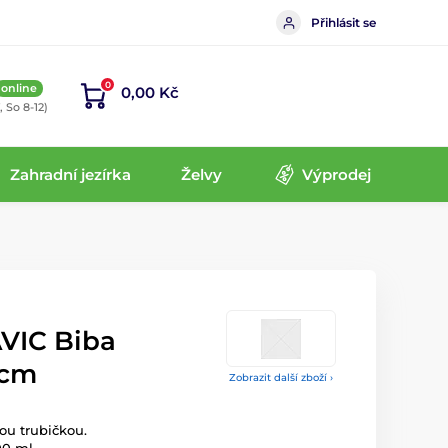
Přihlásit se
0
online
0,00 Kč
, So 8-12)
Zahradní jezírka
Želvy
Výprodej
VIC Biba
 cm
Zobrazit další zboží ›
ou trubičkou.