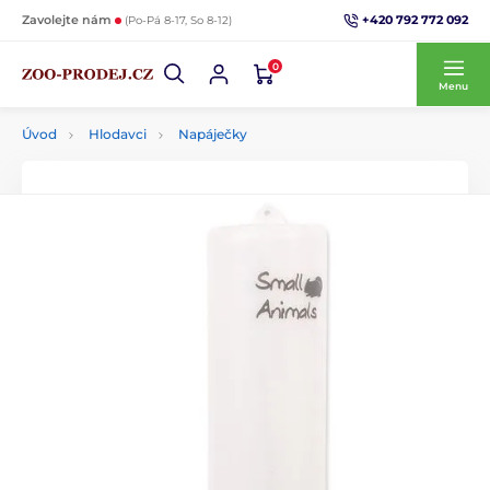
+420 792 772 092
Zavolejte nám
(Po-Pá 8-17, So 8-12)
0
Menu
Úvod
Hlodavci
Napáječky