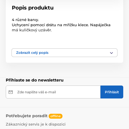
Popis produktu
4 různé barvy.
Uchycení pomocí drátu na mřížku klece. Napáječka
má kuličkový uzávěr.
Produkt je zařazen v kategoriích
Zobrazit celý popis
Hlodavci
Napáječky
Potřeby pro hlodavce
Přihlaste se do newsletteru
Zde napište váš e-mail
Přihlásit
Potřebujete poradit
offline
Zákaznický servis je k dispozici