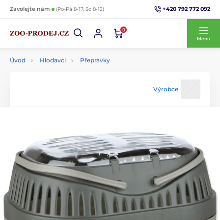
+420 792 772 092
Zavolejte nám
(Po-Pá 8-17, So 8-12)
0
Menu
Úvod
Hlodavci
Přepravky
Výrobce