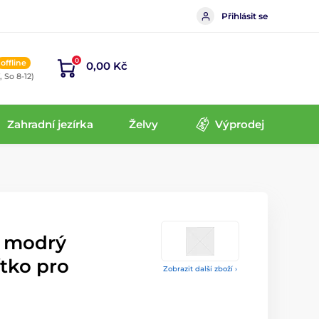
Přihlásit se
0
offline
0,00 Kč
, So 8-12)
Zahradní jezírka
Želvy
Výprodej
t modrý
ítko pro
Zobrazit další zboží ›