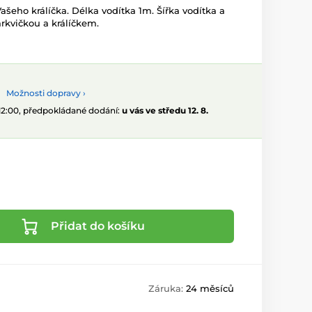
Vašeho králíčka. Délka vodítka 1m. Šířka vodítka a
kvičkou a králíčkem.
Možnosti dopravy ›
 12:00, předpokládané dodání:
u vás ve středu 12. 8.
Přidat do košíku
Záruka:
24 měsíců