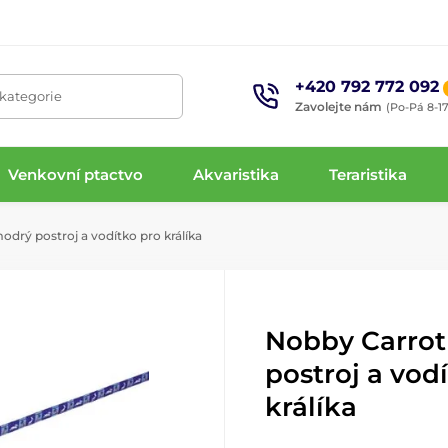
+420 792 772 092
 kategorie
Zavolejte nám
(Po-Pá 8-17
Venkovní ptactvo
Akvaristika
Teraristika
drý postroj a vodítko pro králíka
Nobby Carro
postroj a vod
králíka