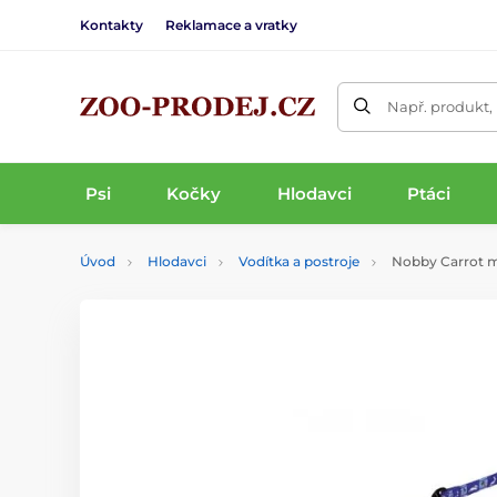
Kontakty
Reklamace a vratky
Např. produkt,
Psi
Kočky
Hlodavci
Ptáci
Úvod
Hlodavci
Vodítka a postroje
Nobby Carrot mo