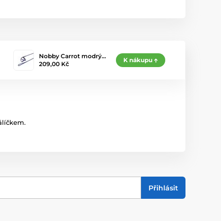
Nobby Carrot modrý…
K nákupu
209,00 Kč
álíčkem.
Přihlásit