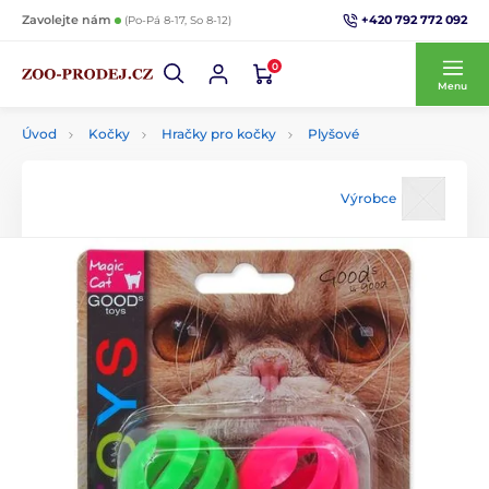
+420 792 772 092
Zavolejte nám
(Po-Pá 8-17, So 8-12)
0
Menu
Úvod
Kočky
Hračky pro kočky
Plyšové
Výrobce