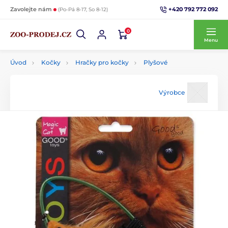
+420 792 772 092
Zavolejte nám
(Po-Pá 8-17, So 8-12)
0
Menu
Úvod
Kočky
Hračky pro kočky
Plyšové
Výrobce