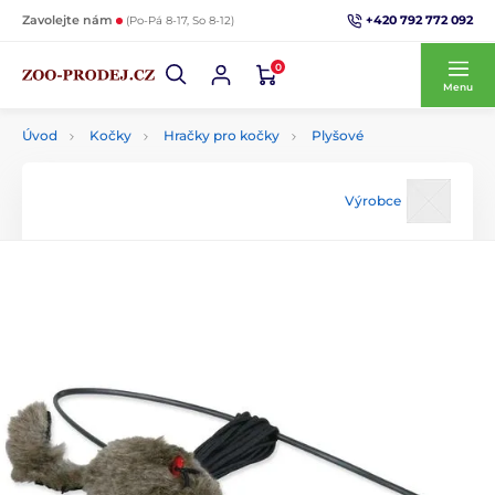
+420 792 772 092
Zavolejte nám
(Po-Pá 8-17, So 8-12)
0
Menu
Úvod
Kočky
Hračky pro kočky
Plyšové
Výrobce