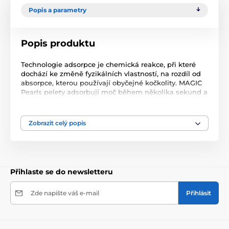
Popis a parametry
Popis produktu
Technologie adsorpce je chemická reakce, při které
dochází ke změně fyzikálních vlastností, na rozdíl od
absorpce, kterou používají obyčejné kočkolity. MAGIC
Pearls pelety adsorbují moč během několika sekund a
zůstávají na dotek suché. Zápach není jen zachycen,
ale zcela eliminován. Tento adsorpční proces také ničí
bakterie.
Zobrazit celý popis
Bezkonkurenčně ekonomický.
Pouze jeden 7,6 litrový pytel MAGIC Pearls vydrží vaší
kočce 8 týdnů. S jinými podestýlkami musíte použít
takové množství čtyřikrát.
Pohltí všechny pachy a drží je uvnitř.
Přihlaste se do newsletteru
MAGIC Pearls mají speciální velikost, tvar a složení,
které neulpívá na srsti kočky a není vynášeno z
toalety.
Zde napište váš e-mail
Přihlásit
Čistota a hygiena
Tato jedinečná podestýlka kompletně a okamžitě
adsorbuje tekutý odpad, zamezuje bujení bakterií a