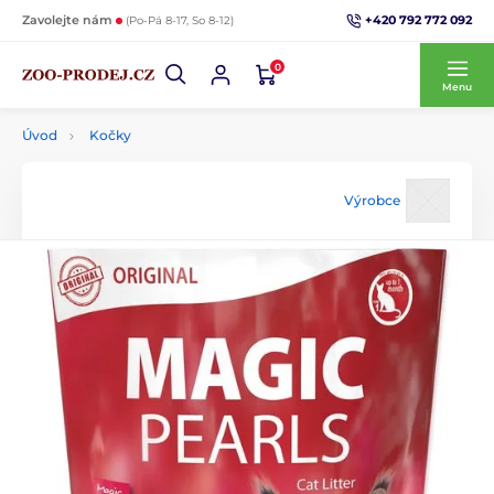
+420 792 772 092
Zavolejte nám
(Po-Pá 8-17, So 8-12)
0
Menu
Úvod
Kočky
Výrobce