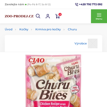
+420 792 772 092
Zavolejte nám
(Po-Pá 8-17, So 8-12)
0
Menu
Úvod
Kočky
Krmiva pro kočky
Churu
Výrobce