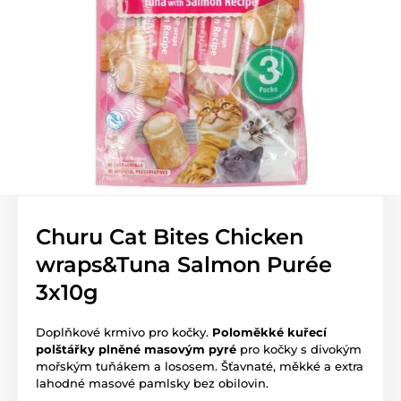
Churu Cat Bites Chicken
wraps&Tuna Salmon Purée
3x10g
Doplňkové krmivo pro kočky.
Poloměkké kuřecí
polštářky plněné masovým pyré
pro kočky s divokým
mořským tuňákem a lososem. Šťavnaté, měkké a extra
lahodné masové pamlsky bez obilovin.