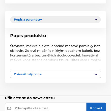
Popis a parametry
Popis produktu
Šťavnaté, měkké a extra lahodné masové pamlsky bez
obilovin. Zdravé mlsání s nízkým obsahem kalorií, bez
konzervantů a bez umělých dochucovadel. Inovativní
měkká konzistence pamlsku
Churu Bites
vám umožní
trávit společné chvíle s vaší kočičkou hravým a
interaktivním způsobem.
Zobrazit celý popis
Kočičí grain free pamlsky Churu Bites jsou navíc
obohaceny extraktem ze zeleného čaje a vitamínem E.
Kočičí pamlsky mají vysoký obsah vody a díky tomu
jsou vhodným doplňkem k suchému krmivu, pro
pohotovostní doplnění tekutin a pro kočky které málo
Přihlaste se do newsletteru
pijí.
Zde napište váš e-mail
Přihlásit
Tyto pamlsky jsou ideální pro ukrytí tablety na