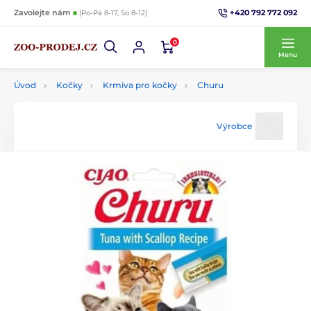
+420 792 772 092
Zavolejte nám
(Po-Pá 8-17, So 8-12)
0
Menu
Úvod
Kočky
Krmiva pro kočky
Churu
Výrobce