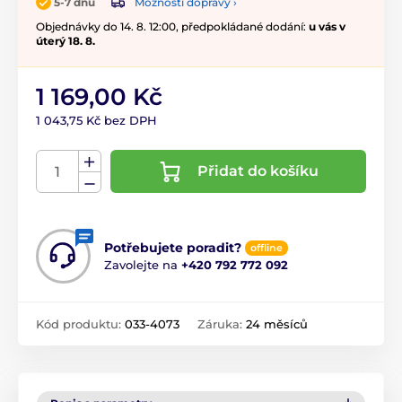
Možnosti dopravy ›
5-7 dnů
Objednávky do 14. 8. 12:00, předpokládané dodání:
u vás v
úterý 18. 8.
1 169,00 Kč
1 043,75 Kč bez DPH
Přidat do košíku
Potřebujete poradit?
offline
Zavolejte na
+420 792 772 092
Kód produktu:
033-4073
Záruka:
24 měsíců