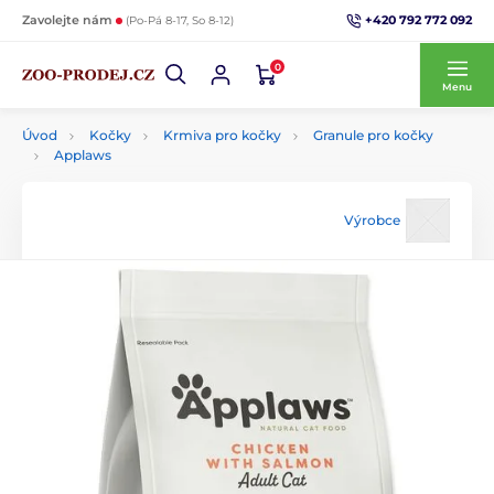
+420 792 772 092
Zavolejte nám
(Po-Pá 8-17, So 8-12)
0
Menu
Úvod
Kočky
Krmiva pro kočky
Granule pro kočky
Applaws
Výrobce